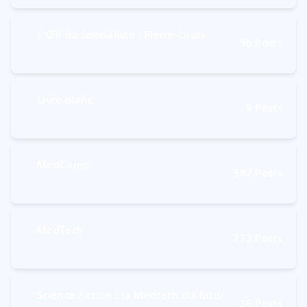
L'Œil du Spécialiste : Pierre-Louis
56
Posts
Livre blanc
9
Posts
MedComp
387
Posts
MedTech
773
Posts
Science Fiction : la Medtech du futur
36
Posts