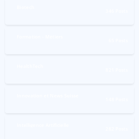
Biotech
346
Posts
Formation - Métiers
65
Posts
HealthTech
821
Posts
Innovation et News Suisse
148
Posts
Intelligence Artificielle
282
Posts