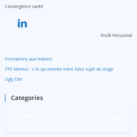
Convergence santé
t
i
v
e
Profil Personnel
:
Formations aux métiers
PFE Mentor : L'IA qui invente votre futur sujet de stage
Ugly DM
Categories
A propos
7
Posts