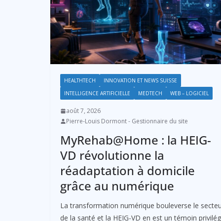
HEALTHTECH
INNOVATION ET NEWS SUISSE
INTELLIGENCE ARTIFICIELLE
MEDTECH
WEB – LOGICIEL
août 7, 2026
Pierre-Louis Dormont - Gestionnaire du site
MyRehab@Home : la HEIG-
VD révolutionne la
réadaptation à domicile
grâce au numérique
La transformation numérique bouleverse le secte
de la santé et la HEIG-VD en est un témoin privilég