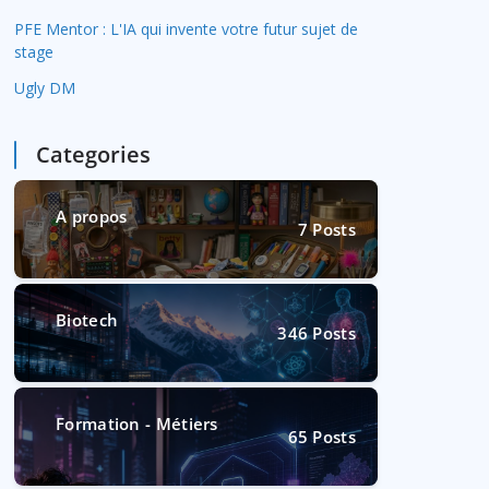
PFE Mentor : L'IA qui invente votre futur sujet de
stage
Ugly DM
Categories
A propos
7
Posts
Biotech
346
Posts
Formation - Métiers
65
Posts