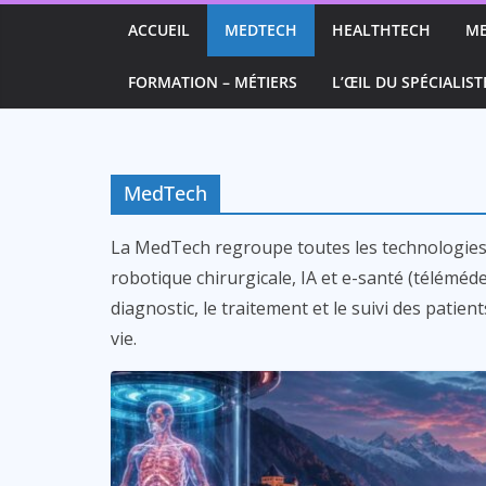
Passer
ACCUEIL
MEDTECH
HEALTHTECH
M
au
contenu
FORMATION – MÉTIERS
L’ŒIL DU SPÉCIALIST
MedTech
La MedTech regroupe toutes les technologies i
robotique chirurgicale, IA et e-santé (téléméde
diagnostic, le traitement et le suivi des patien
vie.