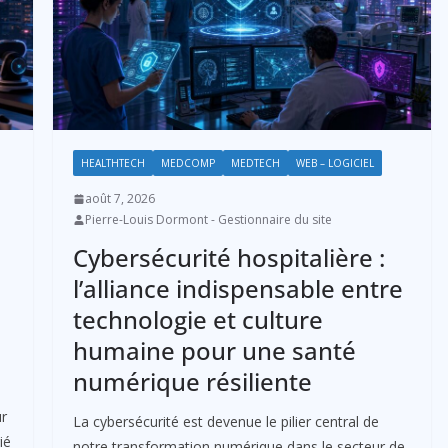
HEALTHTECH
MEDCOMP
MEDTECH
WEB – LOGICIEL
août 7, 2026
Pierre-Louis Dormont - Gestionnaire du site
Cybersécurité hospitalière :
l’alliance indispensable entre
technologie et culture
humaine pour une santé
numérique résiliente
ur
La cybersécurité est devenue le pilier central de
ié
notre transformation numérique dans le secteur de