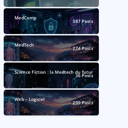
MedComp
387
Posts
MedTech
774
Posts
Science Fiction : la Medtech du futur
36
Posts
Web – Logiciel
299
Posts