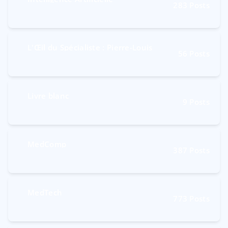
283
Posts
L'Œil du Spécialiste : Pierre-Louis
56
Posts
Livre blanc
9
Posts
MedComp
387
Posts
MedTech
773
Posts