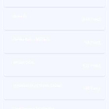
Biotech
346
Posts
Formation - Métiers
65
Posts
HealthTech
821
Posts
Innovation et News Suisse
148
Posts
Intelligence Artificielle