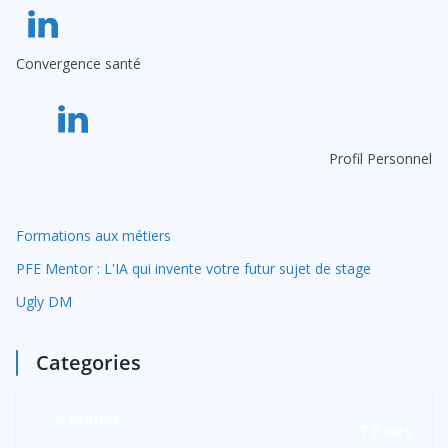
n
a
Convergence santé
t
i
v
e
Profil Personnel
:
Formations aux métiers
PFE Mentor : L'IA qui invente votre futur sujet de stage
Ugly DM
Categories
A propos
7
Posts