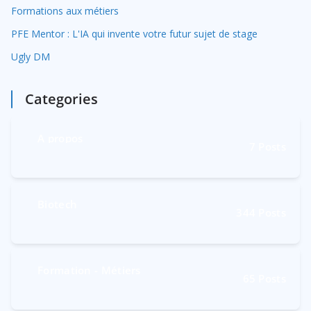
Formations aux métiers
PFE Mentor : L'IA qui invente votre futur sujet de stage
Ugly DM
Categories
A propos
7
Posts
Biotech
344
Posts
Formation - Métiers
65
Posts