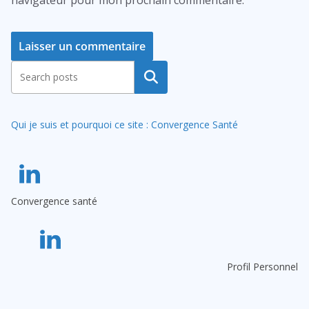
A
Rechercher
l
t
Qui je suis et pourquoi ce site : Convergence Santé
e
r
n
a
Convergence santé
t
i
v
e
Profil Personnel
: