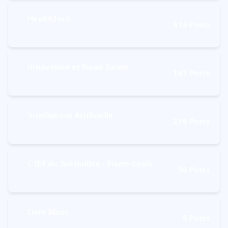
HealthTech
814
Posts
Innovation et News Suisse
147
Posts
Intelligence Artificielle
278
Posts
L'Œil du Spécialiste : Pierre-Louis
56
Posts
Livre blanc
9
Posts