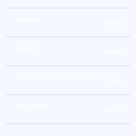
MedComp
386
Posts
MedTech
767
Posts
Science Fiction : la Medtech du futur
36
Posts
Web – Logiciel
290
Posts