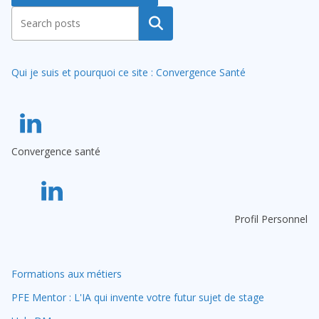
A
Rechercher
l
t
Qui je suis et pourquoi ce site : Convergence Santé
e
r
n
a
Convergence santé
t
i
v
e
Profil Personnel
:
Formations aux métiers
PFE Mentor : L'IA qui invente votre futur sujet de stage