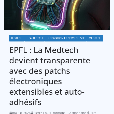
BIOTECH
HEALTHTECH
INNOVATION ET NEWS SUISSE
MEDTECH
EPFL : La Medtech
devient transparente
avec des patchs
électroniques
extensibles et auto-
adhésifs
mai 18, 2026
Pierre-Louis Dormont - Gestionnaire du site