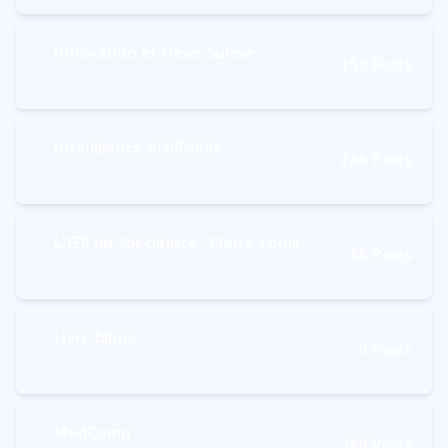
Innovation et News Suisse
150
Posts
Intelligence Artificielle
286
Posts
L'Œil du Spécialiste : Pierre-Louis
56
Posts
Livre blanc
9
Posts
MedComp
388
Posts