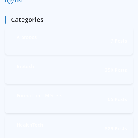
Ugly DM
Categories
A propos
7
Posts
Biotech
350
Posts
Formation - Métiers
65
Posts
HealthTech
829
Posts