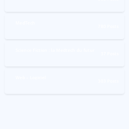
MedTech
780
Posts
Science Fiction : la Medtech du futur
37
Posts
Web – Logiciel
303
Posts