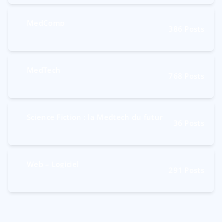
MedComp
386
Posts
MedTech
768
Posts
Science Fiction : la Medtech du futur
36
Posts
Web – Logiciel
291
Posts