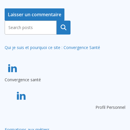
A
Rechercher
l
t
Qui je suis et pourquoi ce site : Convergence Santé
e
r
n
a
Convergence santé
t
i
v
e
Profil Personnel
:
Formations aux métiers