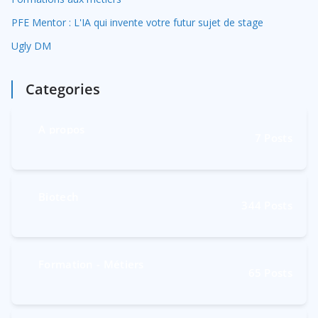
PFE Mentor : L'IA qui invente votre futur sujet de stage
Ugly DM
Categories
A propos
7
Posts
Biotech
344
Posts
Formation - Métiers
65
Posts