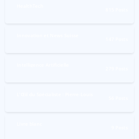
HealthTech
815
Posts
Innovation et News Suisse
147
Posts
Intelligence Artificielle
279
Posts
L'Œil du Spécialiste : Pierre-Louis
56
Posts
Livre blanc
9
Posts