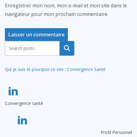
Enregistrer mon nom, mon e-mail et mon site dans le
navigateur pour mon prochain commentaire.
A
Rechercher
l
t
Qui je suis et pourquoi ce site : Convergence Santé
e
r
n
a
Convergence santé
t
i
v
e
Profil Personnel