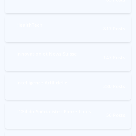
HealthTech
817
Posts
Innovation et News Suisse
147
Posts
Intelligence Artificielle
280
Posts
L'Œil du Spécialiste : Pierre-Louis
56
Posts