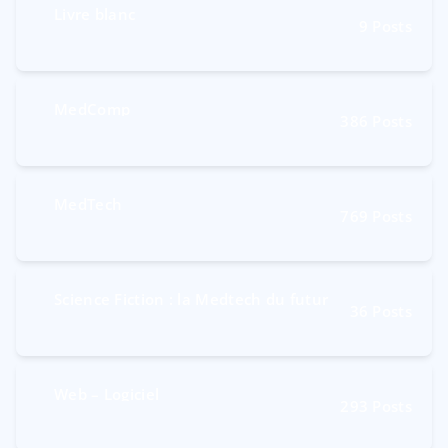
Livre blanc
9
Posts
MedComp
386
Posts
MedTech
769
Posts
Science Fiction : la Medtech du futur
36
Posts
Web – Logiciel
293
Posts