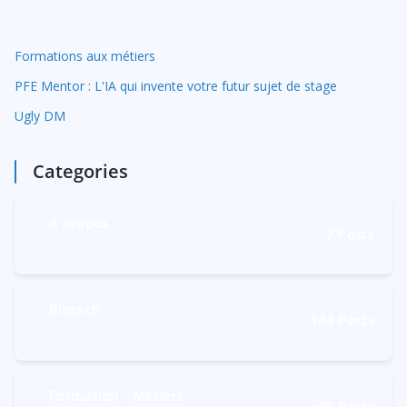
:
Formations aux métiers
PFE Mentor : L'IA qui invente votre futur sujet de stage
Ugly DM
Categories
A propos
7
Posts
Biotech
344
Posts
Formation - Métiers
65
Posts