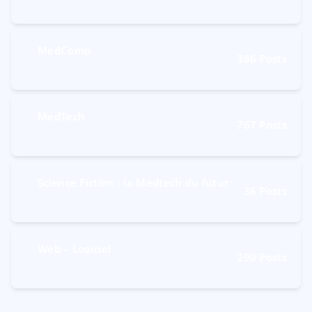
MedComp
386
Posts
MedTech
767
Posts
Science Fiction : la Medtech du futur
36
Posts
Web – Logiciel
290
Posts