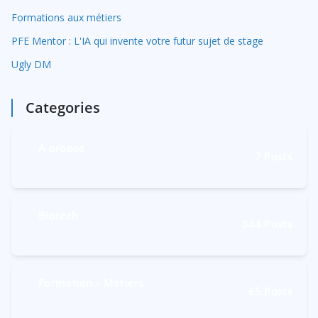
Formations aux métiers
PFE Mentor : L'IA qui invente votre futur sujet de stage
Ugly DM
Categories
A propos
7
Posts
Biotech
344
Posts
Formation - Métiers
65
Posts