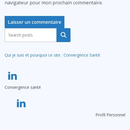
navigateur pour mon prochain commentaire.
A
Rechercher
l
t
Qui je suis et pourquoi ce site : Convergence Santé
e
r
n
a
Convergence santé
t
i
v
e
Profil Personnel
: