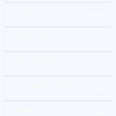
HealthTech
814
Posts
Innovation et News Suisse
147
Posts
Intelligence Artificielle
278
Posts
L'Œil du Spécialiste : Pierre-Louis
56
Posts
Livre blanc
9
Posts