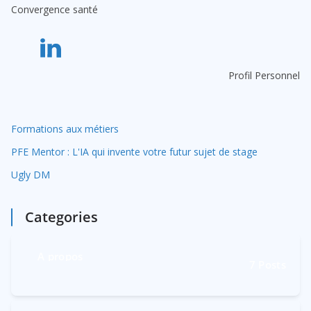
Convergence santé
t
i
v
e
Profil Personnel
:
Formations aux métiers
PFE Mentor : L'IA qui invente votre futur sujet de stage
Ugly DM
Categories
A propos
7
Posts