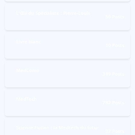
L'Œil du Spécialiste : Pierre-Louis
56
Posts
Livre blanc
10
Posts
MedComp
389
Posts
MedTech
782
Posts
Science Fiction : la Medtech du futur
37
Posts