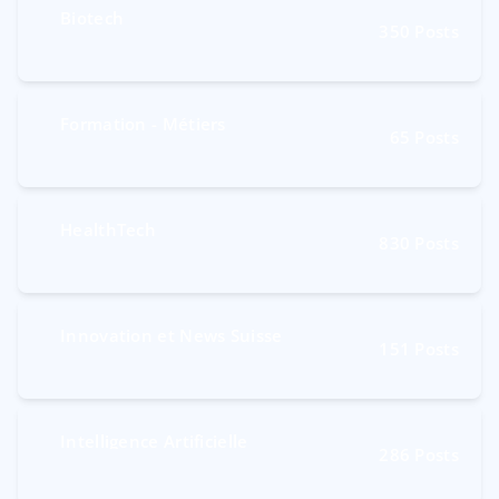
Biotech
350
Posts
Formation - Métiers
65
Posts
HealthTech
830
Posts
Innovation et News Suisse
151
Posts
Intelligence Artificielle
286
Posts