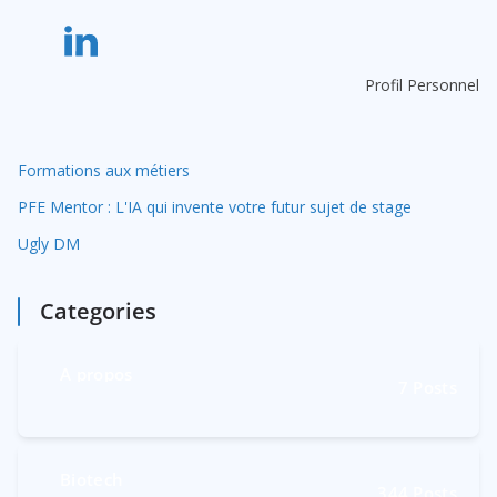
i
v
e
Profil Personnel
:
Formations aux métiers
PFE Mentor : L'IA qui invente votre futur sujet de stage
Ugly DM
Categories
A propos
7
Posts
Biotech
344
Posts