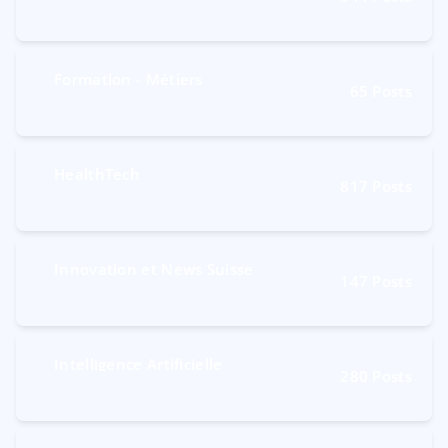
Formation - Métiers
65
Posts
HealthTech
817
Posts
Innovation et News Suisse
147
Posts
Intelligence Artificielle
280
Posts