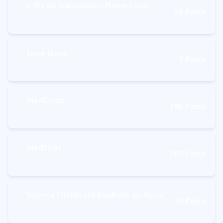
L'Œil du Spécialiste : Pierre-Louis
56
Posts
Livre blanc
9
Posts
MedComp
386
Posts
MedTech
769
Posts
Science Fiction : la Medtech du futur
36
Posts