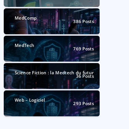
MedComp
386
Posts
MedTech
769
Posts
Science Fiction : la Medtech du futur
36
Posts
Web – Logiciel
293
Posts