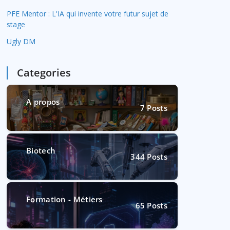
PFE Mentor : L'IA qui invente votre futur sujet de
stage
Ugly DM
Categories
A propos
7
Posts
Biotech
344
Posts
Formation - Métiers
65
Posts