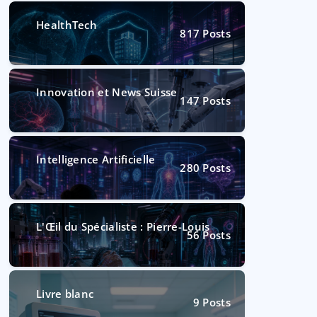
HealthTech
817
Posts
Innovation et News Suisse
147
Posts
Intelligence Artificielle
280
Posts
L'Œil du Spécialiste : Pierre-Louis
56
Posts
Livre blanc
9
Posts