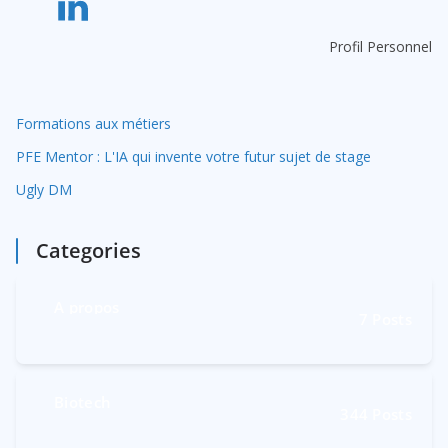
v
e
Profil Personnel
:
Formations aux métiers
PFE Mentor : L'IA qui invente votre futur sujet de stage
Ugly DM
Categories
A propos
7
Posts
Biotech
344
Posts