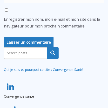
Enregistrer mon nom, mon e-mail et mon site dans le
navigateur pour mon prochain commentaire.
A
Rechercher
l
t
Qui je suis et pourquoi ce site : Convergence Santé
e
r
n
a
Convergence santé
t
i