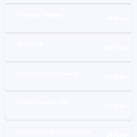
Formation - Métiers
65
Posts
HealthTech
816
Posts
Innovation et News Suisse
147
Posts
Intelligence Artificielle
280
Posts
L'Œil du Spécialiste : Pierre-Louis
56
Posts