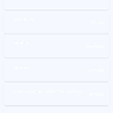
Livre blanc
9
Posts
MedComp
386
Posts
MedTech
768
Posts
Science Fiction : la Medtech du futur
36
Posts