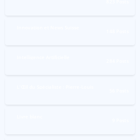
823
Posts
Innovation et News Suisse
148
Posts
Intelligence Artificielle
284
Posts
L'Œil du Spécialiste : Pierre-Louis
56
Posts
Livre blanc
9
Posts