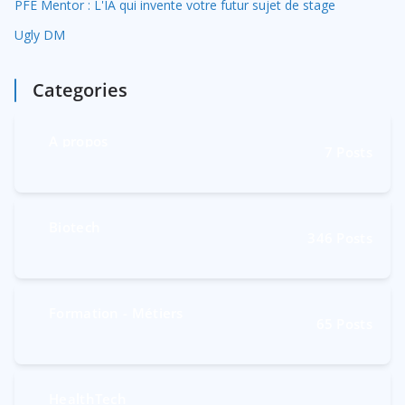
PFE Mentor : L'IA qui invente votre futur sujet de stage
Ugly DM
Categories
A propos
7
Posts
Biotech
346
Posts
Formation - Métiers
65
Posts
HealthTech