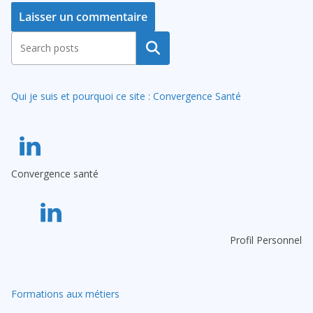
A
Rechercher
l
t
Qui je suis et pourquoi ce site : Convergence Santé
e
r
n
a
Convergence santé
t
i
v
e
Profil Personnel
:
Formations aux métiers