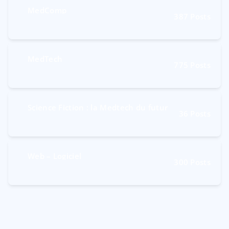
MedComp
387
Posts
MedTech
775
Posts
Science Fiction : la Medtech du futur
36
Posts
Web – Logiciel
300
Posts