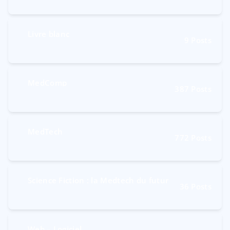
Livre blanc
9
Posts
MedComp
387
Posts
MedTech
772
Posts
Science Fiction : la Medtech du futur
36
Posts
Web – Logiciel