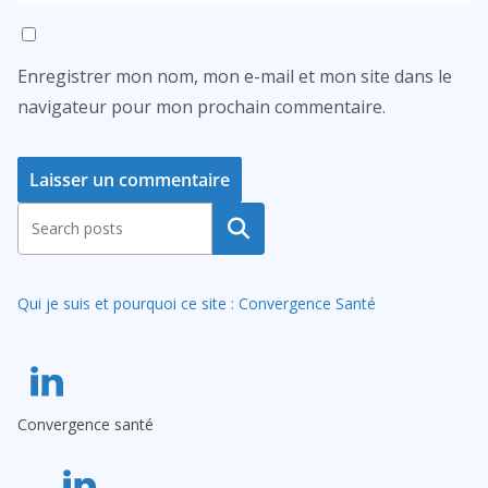
Enregistrer mon nom, mon e-mail et mon site dans le
navigateur pour mon prochain commentaire.
A
Rechercher
l
t
Qui je suis et pourquoi ce site : Convergence Santé
e
r
n
a
Convergence santé
t
i