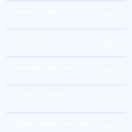
Formation - Métiers
65
Posts
HealthTech
820
Posts
Innovation et News Suisse
148
Posts
Intelligence Artificielle
281
Posts
L'Œil du Spécialiste : Pierre-Louis
56
Posts