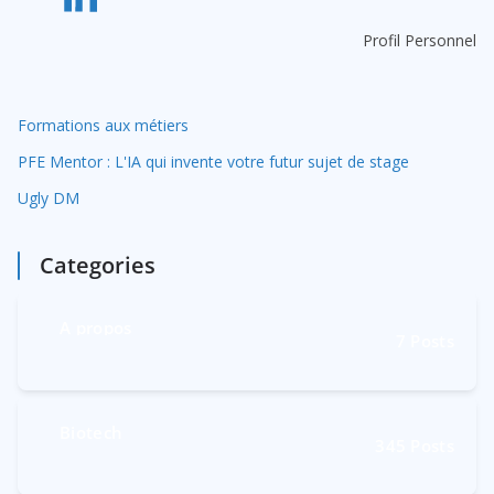
v
e
Profil Personnel
:
Formations aux métiers
PFE Mentor : L'IA qui invente votre futur sujet de stage
Ugly DM
Categories
A propos
7
Posts
Biotech
345
Posts