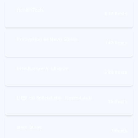
HealthTech
817
Posts
Innovation et News Suisse
147
Posts
Intelligence Artificielle
280
Posts
L'Œil du Spécialiste : Pierre-Louis
56
Posts
Livre blanc
9
Posts