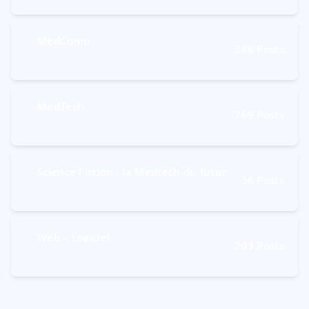
MedComp
386
Posts
MedTech
769
Posts
Science Fiction : la Medtech du futur
36
Posts
Web – Logiciel
293
Posts