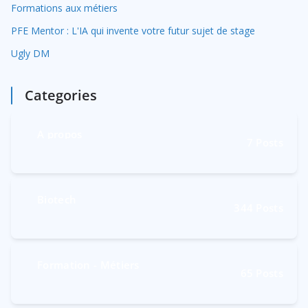
Formations aux métiers
PFE Mentor : L'IA qui invente votre futur sujet de stage
Ugly DM
Categories
A propos
7
Posts
Biotech
344
Posts
Formation - Métiers
65
Posts