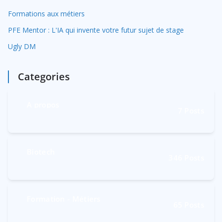
Formations aux métiers
PFE Mentor : L'IA qui invente votre futur sujet de stage
Ugly DM
Categories
A propos
7
Posts
Biotech
346
Posts
Formation - Métiers
65
Posts