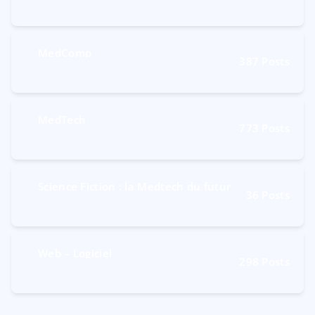
MedComp
387
Posts
MedTech
773
Posts
Science Fiction : la Medtech du futur
36
Posts
Web – Logiciel
298
Posts