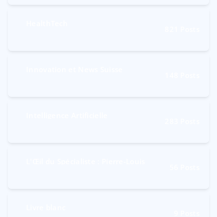
HealthTech
821
Posts
Innovation et News Suisse
148
Posts
Intelligence Artificielle
283
Posts
L'Œil du Spécialiste : Pierre-Louis
56
Posts
Livre blanc
9
Posts