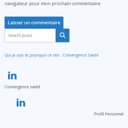
navigateur pour mon prochain commentaire.
A
Rechercher
l
t
Qui je suis et pourquoi ce site : Convergence Santé
e
r
n
a
Convergence santé
t
i
v
e
Profil Personnel
: