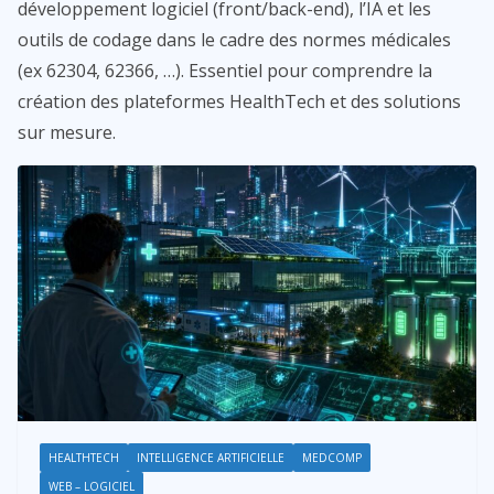
développement logiciel (front/back-end), l’IA et les
outils de codage dans le cadre des normes médicales
(ex 62304, 62366, …). Essentiel pour comprendre la
création des plateformes HealthTech et des solutions
sur mesure.
HEALTHTECH
INTELLIGENCE ARTIFICIELLE
MEDCOMP
WEB – LOGICIEL