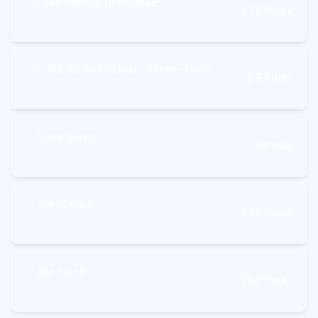
Intelligence Artificielle
278
Posts
L'Œil du Spécialiste : Pierre-Louis
56
Posts
Livre blanc
9
Posts
MedComp
386
Posts
MedTech
767
Posts