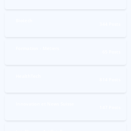
Biotech
344
Posts
Formation - Métiers
65
Posts
HealthTech
814
Posts
Innovation et News Suisse
147
Posts