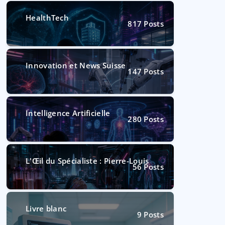
HealthTech
817
Posts
Innovation et News Suisse
147
Posts
Intelligence Artificielle
280
Posts
L'Œil du Spécialiste : Pierre-Louis
56
Posts
Livre blanc
9
Posts