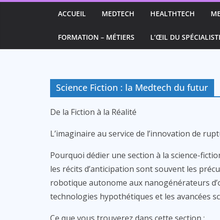
Passer
ACCUEIL
MEDTECH
HEALTHTECH
M
au
contenu
FORMATION – MÉTIERS
L’ŒIL DU SPÉCIALIST
Science Fiction : la Medtech du futur
De la Fiction à la Réalité
L’imaginaire au service de l’innovation de rupt
Pourquoi dédier une section à la science-fictio
les récits d’anticipation sont souvent les pré
robotique autonome aux nanogénérateurs d’or
technologies hypothétiques et les avancées sci
Ce que vous trouverez dans cette section :