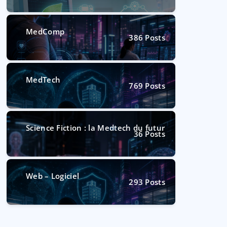
MedComp
386
Posts
MedTech
769
Posts
Science Fiction : la Medtech du futur
36
Posts
Web – Logiciel
293
Posts