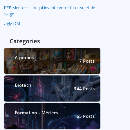
PFE Mentor : L'IA qui invente votre futur sujet de
stage
Ugly DM
Categories
A propos
7
Posts
Biotech
344
Posts
Formation - Métiers
65
Posts