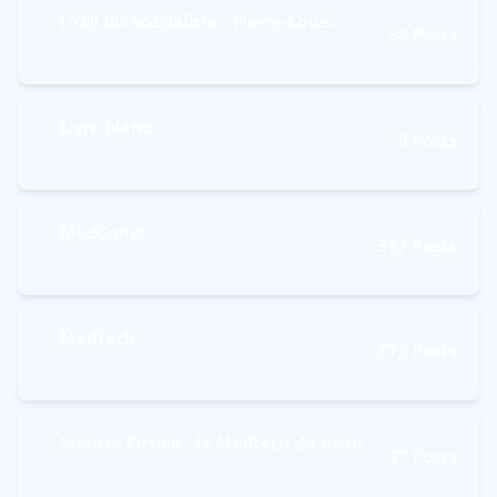
L'Œil du Spécialiste : Pierre-Louis
56
Posts
Livre blanc
9
Posts
MedComp
387
Posts
MedTech
775
Posts
Science Fiction : la Medtech du futur
37
Posts