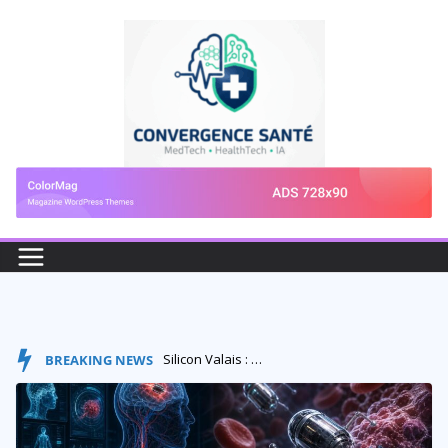
Passer
au
contenu
Silicon Valais : quand l’innovation technologique réinven...
BREAKING NEWS