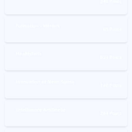
346
Posts
Formation - Métiers
65
Posts
HealthTech
823
Posts
Innovation et News Suisse
148
Posts
Intelligence Artificielle
284
Posts